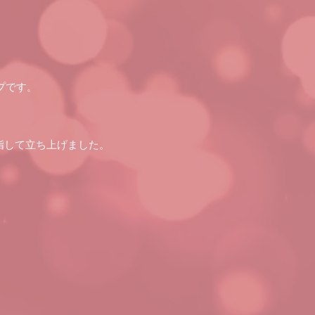
プです。
指して立ち上げました。
。